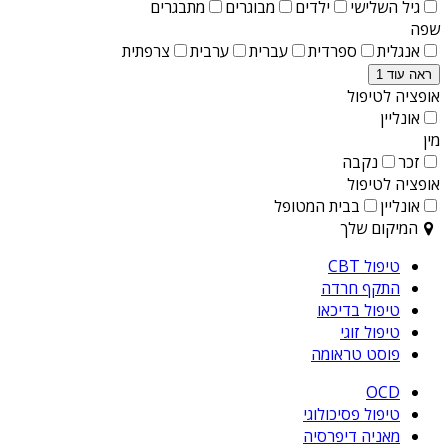
גיל השלישי
ילדים
מבוגרים
מתבגרים
שפה
אנגלית
ספרדית
עברית
ערבית
צרפתית
ראה עוד 1
אופציה לטיפול
אונליין
מין
זכר
נקבה
אופציה לטיפול
אונליין
בבית המטופל
המיקום שלך
טיפול CBT
התקף חרדה
טיפול בדיכאו
טיפול זוגי
פוסט טראומה
OCD
טיפול פסיכולוגי
מאניה דיפרסיה