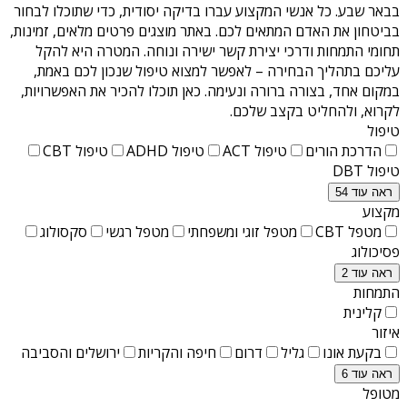
בבאר שבע
. כל אנשי המקצוע עברו בדיקה יסודית, כדי שתוכלו לבחור
בביטחון את האדם המתאים לכם. באתר מוצגים פרטים מלאים, זמינות,
תחומי התמחות ודרכי יצירת קשר ישירה ונוחה. המטרה היא להקל
עליכם בתהליך הבחירה – לאפשר למצוא טיפול שנכון לכם באמת,
במקום אחד, בצורה ברורה ונעימה. כאן תוכלו להכיר את האפשרויות,
לקרוא, ולהחליט בקצב שלכם.
טיפול
הדרכת הורים
טיפול ACT
טיפול ADHD
טיפול CBT
טיפול DBT
ראה עוד 54
מקצוע
מטפל CBT
מטפל זוגי ומשפחתי
מטפל רגשי
סקסולוג
פסיכולוג
ראה עוד 2
התמחות
קלינית
איזור
בקעת אונו
גליל
דרום
חיפה והקריות
ירושלים והסביבה
ראה עוד 6
מטופל