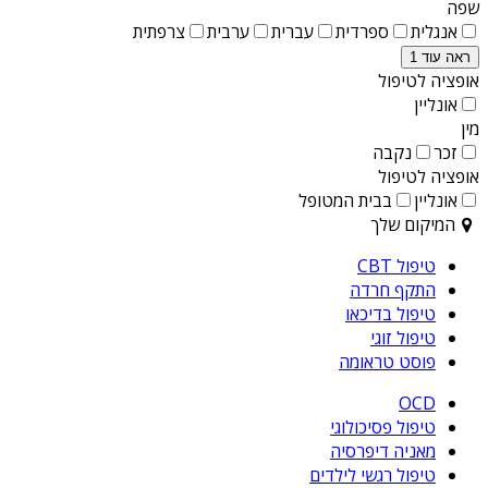
שפה
אנגלית
ספרדית
עברית
ערבית
צרפתית
ראה עוד 1
אופציה לטיפול
אונליין
מין
זכר
נקבה
אופציה לטיפול
אונליין
בבית המטופל
המיקום שלך
טיפול CBT
התקף חרדה
טיפול בדיכאו
טיפול זוגי
פוסט טראומה
OCD
טיפול פסיכולוגי
מאניה דיפרסיה
טיפול רגשי לילדים