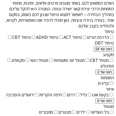
האדם המתאים לכם. באתר מוצגים פרטים מלאים, זמינות, תחומי
התמחות ודרכי יצירת קשר ישירה ונוחה. המטרה היא להקל עליכם
בתהליך הבחירה – לאפשר למצוא טיפול שנכון לכם באמת, במקום
אחד, בצורה ברורה ונעימה. כאן תוכלו להכיר את האפשרויות, לקרוא,
ולהחליט בקצב שלכם.
טיפול
הדרכת הורים
טיפול ACT
טיפול ADHD
טיפול CBT
טיפול DBT
ראה עוד 54
מקצוע
מטפל CBT
מטפל זוגי ומשפחתי
מטפל רגשי
סקסולוג
פסיכולוג
ראה עוד 2
התמחות
קלינית
איזור
בקעת אונו
גליל
דרום
חיפה והקריות
ירושלים והסביבה
ראה עוד 6
מטופל
גיל השלישי
ילדים
מבוגרים
מתבגרים