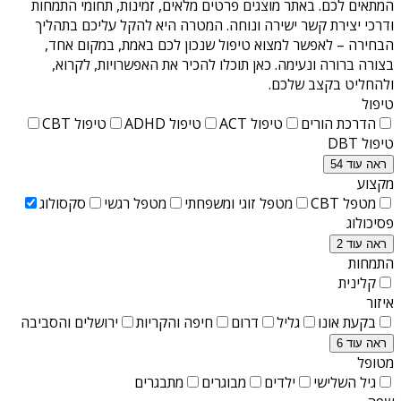
המתאים לכם. באתר מוצגים פרטים מלאים, זמינות, תחומי התמחות
ודרכי יצירת קשר ישירה ונוחה. המטרה היא להקל עליכם בתהליך
הבחירה – לאפשר למצוא טיפול שנכון לכם באמת, במקום אחד,
בצורה ברורה ונעימה. כאן תוכלו להכיר את האפשרויות, לקרוא,
ולהחליט בקצב שלכם.
טיפול
הדרכת הורים
טיפול ACT
טיפול ADHD
טיפול CBT
טיפול DBT
ראה עוד 54
מקצוע
מטפל CBT
מטפל זוגי ומשפחתי
מטפל רגשי
סקסולוג
פסיכולוג
ראה עוד 2
התמחות
קלינית
איזור
בקעת אונו
גליל
דרום
חיפה והקריות
ירושלים והסביבה
ראה עוד 6
מטופל
גיל השלישי
ילדים
מבוגרים
מתבגרים