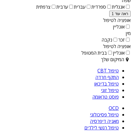
שפה
אנגלית
ספרדית
עברית
ערבית
צרפתית
ראה עוד 1
אופציה לטיפול
אונליין
מין
זכר
נקבה
אופציה לטיפול
אונליין
בבית המטופל
המיקום שלך
טיפול CBT
התקף חרדה
טיפול בדיכאו
טיפול זוגי
פוסט טראומה
OCD
טיפול פסיכולוגי
מאניה דיפרסיה
טיפול רגשי לילדים