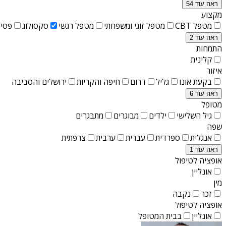
ראה עוד 54
מקצוע
מטפל CBT
מטפל זוגי ומשפחתי
מטפל רגשי
סקסולוג
פסיכ
ראה עוד 2
התמחות
קלינית
איזור
בקעת אונו
גליל
דרום
חיפה והקריות
ירושלים והסביבה
ראה עוד 6
מטופל
גיל השלישי
ילדים
מבוגרים
מתבגרים
שפה
אנגלית
ספרדית
עברית
ערבית
צרפתית
ראה עוד 1
אופציה לטיפול
אונליין
מין
זכר
נקבה
אופציה לטיפול
אונליין
בבית המטופל