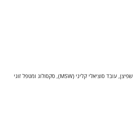
שי שפיצן – פסיכותרפיסט, סקסולוג ומטפל זוגי (MSW)מטפל ביחידים ובזוגות בקליניקה בתל-אביב וכן בטיפול אונליין. אני שי שפיצן, עובד סוציאלי קליני (MSW), סקסולוג ומטפל זוגי