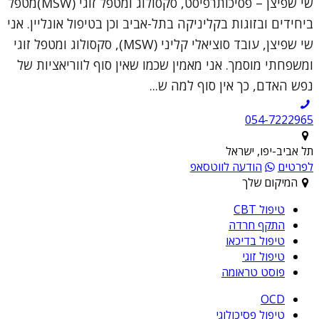
שי שפיצן – פסיכותרפיסט, סקסולוג ומטפל זוגי (MSW)מטפל
ביחידים ובזוגות בקליניקה בתל-אביב וכן בטיפול אונליין. אני
שי שפיצן, עובד סוציאלי קליני (MSW), סקסולוג ומטפל זוגי
ומשפחתי מוסמך. אני מאמין שכמו שאין סוף לווריאציות של
נפש האדם, כך אין סוף למה ש...
054-7222965
תל אביב-יפו, ישראל
לפרטים
הודעה לווטסאפ
המיקום שלך
טיפול CBT
התקף חרדה
טיפול בדיכאו
טיפול זוגי
פוסט טראומה
OCD
טיפול פסיכולוגי