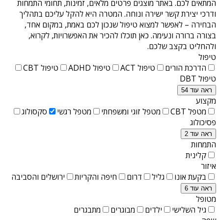
המתאים לכם. באתר מוצגים פרטים מלאים, זמינות, תחומי התמחות
ודרכי יצירת קשר ישירה ונוחה. המטרה היא להקל עליכם בתהליך
הבחירה – לאפשר למצוא טיפול שנכון לכם באמת, במקום אחד,
בצורה ברורה ונעימה. כאן תוכלו להכיר את האפשרויות, לקרוא,
ולהחליט בקצב שלכם.
טיפול
הדרכת הורים
טיפול ACT
טיפול ADHD
טיפול CBT
טיפול DBT
ראה עוד 54
מקצוע
מטפל CBT
מטפל זוגי ומשפחתי
מטפל רגשי
סקסולוג
פסיכולוג
ראה עוד 2
התמחות
קלינית
איזור
בקעת אונו
גליל
דרום
חיפה והקריות
ירושלים והסביבה
ראה עוד 6
מטופל
גיל השלישי
ילדים
מבוגרים
מתבגרים