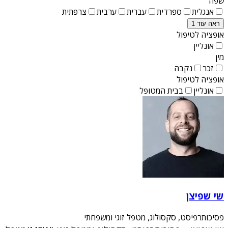
שפה
אנגלית
ספרדית
עברית
ערבית
צרפתית
ראה עוד 1
אופציה לטיפול
אונליין
מין
זכר
נקבה
אופציה לטיפול
אונליין
בבית המטופל
שי שפיצן
פסיכותרפיסט, סקסולוג, מטפל זוגי ומשפחתי