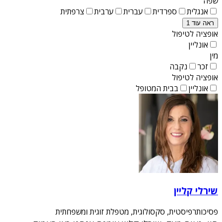
שפה
אנגלית
ספרדית
עברית
ערבית
צרפתית
ראה עוד 1
אופציה לטיפול
אונליין
מין
זכר
נקבה
אופציה לטיפול
אונליין
בבית המטופל
שירלי קליין
פסיכותרפיסטית, סקסולוגית, מטפלת זוגית ומשפחתית