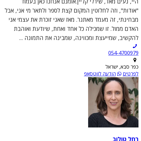
היי, נעים מאד, שירלי קליין.אומנם אנחנו כאן בעמוד
"אודות", וזה לחלוטין המקום קצת לספר ולתאר מי אני, אבל
מבחינתי, זה מעמד מאתגר. מאז שאני זוכרת את עצמי אני
האדם ממול. זו שמכילה כל אחד ואחת, שיודעת ואוהבת
להקשיב, שמייעצת ומכווינה, שמבינה את התמונה ...
054-4700979
כפר סבא, ישראל
לפרטים
הודעה לווטסאפ
רחל טולוב