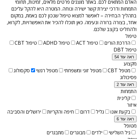
האדם המתאים לכם. באתר מוצגים פרטים מלאים, זמינות, תחומי
התמחות ודרכי יצירת קשר ישירה ונוחה. המטרה היא להקל עליכם
בתהליך הבחירה – לאפשר למצוא טיפול שנכון לכם באמת, במקום
אחד, בצורה ברורה ונעימה. כאן תוכלו להכיר את האפשרויות, לקרוא,
ולהחליט בקצב שלכם.
טיפול
הדרכת הורים
טיפול ACT
טיפול ADHD
טיפול CBT
טיפול DBT
ראה עוד 54
מקצוע
מטפל CBT
מטפל זוגי ומשפחתי
מטפל רגשי
סקסולוג
פסיכולוג
ראה עוד 2
התמחות
קלינית
איזור
בקעת אונו
גליל
דרום
חיפה והקריות
ירושלים והסביבה
ראה עוד 6
מטופל
גיל השלישי
ילדים
מבוגרים
מתבגרים