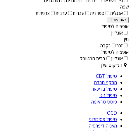
גיל השלישי
ילדים
מבוגרים
מתבגרים
שפה
אנגלית
ספרדית
עברית
ערבית
צרפתית
ראה עוד 1
אופציה לטיפול
אונליין
מין
זכר
נקבה
אופציה לטיפול
אונליין
בבית המטופל
המיקום שלך
טיפול CBT
התקף חרדה
טיפול בדיכאו
טיפול זוגי
פוסט טראומה
OCD
טיפול פסיכולוגי
מאניה דיפרסיה