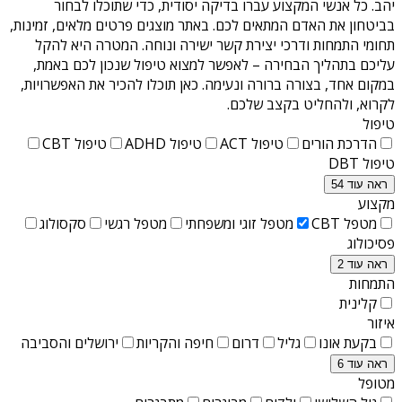
יהב
. כל אנשי המקצוע עברו בדיקה יסודית, כדי שתוכלו לבחור
בביטחון את האדם המתאים לכם. באתר מוצגים פרטים מלאים, זמינות,
תחומי התמחות ודרכי יצירת קשר ישירה ונוחה. המטרה היא להקל
עליכם בתהליך הבחירה – לאפשר למצוא טיפול שנכון לכם באמת,
במקום אחד, בצורה ברורה ונעימה. כאן תוכלו להכיר את האפשרויות,
לקרוא, ולהחליט בקצב שלכם.
טיפול
הדרכת הורים
טיפול ACT
טיפול ADHD
טיפול CBT
טיפול DBT
ראה עוד 54
מקצוע
מטפל CBT
מטפל זוגי ומשפחתי
מטפל רגשי
סקסולוג
פסיכולוג
ראה עוד 2
התמחות
קלינית
איזור
בקעת אונו
גליל
דרום
חיפה והקריות
ירושלים והסביבה
ראה עוד 6
מטופל