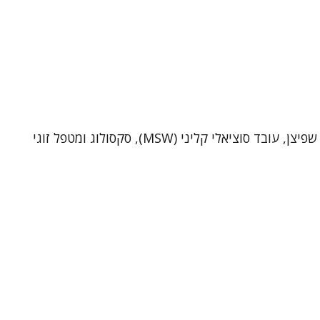
שי שפיצן – פסיכותרפיסט, סקסולוג ומטפל זוגי (MSW)מטפל ביחידים ובזוגות בקליניקה בתל-אביב וכן בטיפול אונליין. אני שי שפיצן, עובד סוציאלי קליני (MSW), סקסולוג ומטפל זוגי