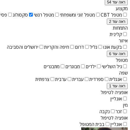
ראה עוד 54
מקצוע
מטפל CBT
מטפל זוגי ומשפחתי
מטפל רגשי
סקסולוג
פסיכ
ראה עוד 2
התמחות
קלינית
איזור
בקעת אונו
גליל
דרום
חיפה והקריות
ירושלים והסביבה
ראה עוד 6
מטופל
גיל השלישי
ילדים
מבוגרים
מתבגרים
שפה
אנגלית
ספרדית
עברית
ערבית
צרפתית
ראה עוד 1
אופציה לטיפול
אונליין
מין
זכר
נקבה
אופציה לטיפול
אונליין
בבית המטופל