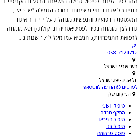
ההחלטה לפנות לטיפול גמילה היא אחד הרגעים הקריטיים
בחייו של אדם ובחיי משפחתו. במרכז הגמילה "שבטיא",
המעטפת הרפואית והנפשית מנוהלת על ידי ד"ר איגור
גורז'לצן, מומחה בכיר לפסיכיאטריה ונרקולוג (רופא מומחה
לרפואת התמכרויות), המביא עמו מעל ל-17 שנות ני...
058-7124712
באר שבע, ישראל
תל אביב-יפו, ישראל
לפרטים
הודעה לווטסאפ
המיקום שלך
טיפול CBT
התקף חרדה
טיפול בדיכאו
טיפול זוגי
פוסט טראומה