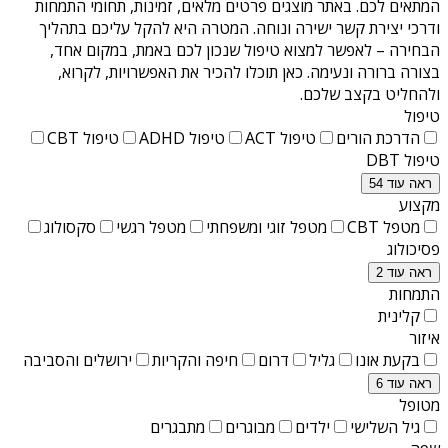
המתאים לכם. באתר מוצגים פרטים מלאים, זמינות, תחומי התמחות
ודרכי יצירת קשר ישירה ונוחה. המטרה היא להקל עליכם בתהליך
הבחירה – לאפשר למצוא טיפול שנכון לכם באמת, במקום אחד,
בצורה ברורה ונעימה. כאן תוכלו להכיר את האפשרויות, לקרוא,
ולהחליט בקצב שלכם.
טיפול
הדרכת הורים
טיפול ACT
טיפול ADHD
טיפול CBT
טיפול DBT
ראה עוד 54
מקצוע
מטפל CBT
מטפל זוגי ומשפחתי
מטפל רגשי
סקסולוג
פסיכולוג
ראה עוד 2
התמחות
קלינית
איזור
בקעת אונו
גליל
דרום
חיפה והקריות
ירושלים והסביבה
ראה עוד 6
מטופל
גיל השלישי
ילדים
מבוגרים
מתבגרים