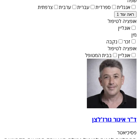
שפה
אנגלית
ספרדית
עברית
ערבית
צרפתית
ראה עוד 1
אופציה לטיפול
אונליין
מין
זכר
נקבה
אופציה לטיפול
אונליין
בבית המטופל
ד"ר איגור גורז'לצן
פסיכיאטר