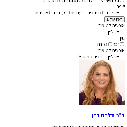
גיל השלישי
ילדים
מבוגרים
מתבגרים
שפה
אנגלית
ספרדית
עברית
ערבית
צרפתית
ראה עוד 1
אופציה לטיפול
אונליין
מין
זכר
נקבה
אופציה לטיפול
אונליין
בבית המטופל
ד"ר תלמה כהן