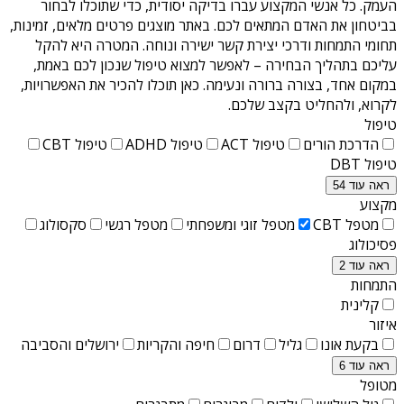
העמק
. כל אנשי המקצוע עברו בדיקה יסודית, כדי שתוכלו לבחור
בביטחון את האדם המתאים לכם. באתר מוצגים פרטים מלאים, זמינות,
תחומי התמחות ודרכי יצירת קשר ישירה ונוחה. המטרה היא להקל
עליכם בתהליך הבחירה – לאפשר למצוא טיפול שנכון לכם באמת,
במקום אחד, בצורה ברורה ונעימה. כאן תוכלו להכיר את האפשרויות,
לקרוא, ולהחליט בקצב שלכם.
טיפול
הדרכת הורים
טיפול ACT
טיפול ADHD
טיפול CBT
טיפול DBT
ראה עוד 54
מקצוע
מטפל CBT
מטפל זוגי ומשפחתי
מטפל רגשי
סקסולוג
פסיכולוג
ראה עוד 2
התמחות
קלינית
איזור
בקעת אונו
גליל
דרום
חיפה והקריות
ירושלים והסביבה
ראה עוד 6
מטופל