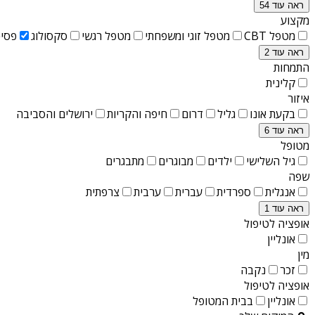
ראה עוד 54
מקצוע
מטפל CBT
מטפל זוגי ומשפחתי
מטפל רגשי
סקסולוג
פסיכ
ראה עוד 2
התמחות
קלינית
איזור
בקעת אונו
גליל
דרום
חיפה והקריות
ירושלים והסביבה
ראה עוד 6
מטופל
גיל השלישי
ילדים
מבוגרים
מתבגרים
שפה
אנגלית
ספרדית
עברית
ערבית
צרפתית
ראה עוד 1
אופציה לטיפול
אונליין
מין
זכר
נקבה
אופציה לטיפול
אונליין
בבית המטופל