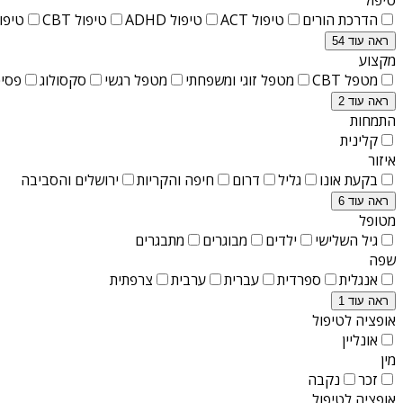
הדרכת הורים
טיפול ACT
טיפול ADHD
טיפול CBT
טיפול T
ראה עוד 54
מקצוע
מטפל CBT
מטפל זוגי ומשפחתי
מטפל רגשי
סקסולוג
פסיכ
ראה עוד 2
התמחות
קלינית
איזור
בקעת אונו
גליל
דרום
חיפה והקריות
ירושלים והסביבה
ראה עוד 6
מטופל
גיל השלישי
ילדים
מבוגרים
מתבגרים
שפה
אנגלית
ספרדית
עברית
ערבית
צרפתית
ראה עוד 1
אופציה לטיפול
אונליין
מין
זכר
נקבה
אופציה לטיפול