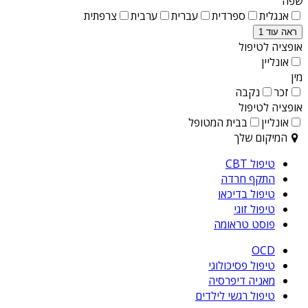
שפה
אנגלית
ספרדית
עברית
ערבית
צרפתית
ראה עוד 1
אופציה לטיפול
אונליין
מין
זכר
נקבה
אופציה לטיפול
אונליין
בבית המטופל
המיקום שלך
טיפול CBT
התקף חרדה
טיפול בדיכאו
טיפול זוגי
פוסט טראומה
OCD
טיפול פסיכולוגי
מאניה דיפרסיה
טיפול רגשי לילדים