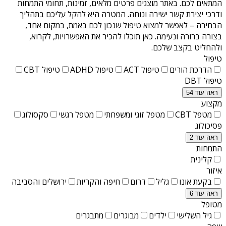
המתאים לכם. באתר מוצגים פרטים מלאים, זמינות, תחומי התמחות
ודרכי יצירת קשר ישירה ונוחה. המטרה היא להקל עליכם בתהליך
הבחירה – לאפשר למצוא טיפול שנכון לכם באמת, במקום אחד,
בצורה ברורה ונעימה. כאן תוכלו להכיר את האפשרויות, לקרוא,
ולהחליט בקצב שלכם.
טיפול
הדרכת הורים
טיפול ACT
טיפול ADHD
טיפול CBT
טיפול DBT
ראה עוד 54
מקצוע
מטפל CBT
מטפל זוגי ומשפחתי
מטפל רגשי
סקסולוג
פסיכולוג
ראה עוד 2
התמחות
קלינית
איזור
בקעת אונו
גליל
דרום
חיפה והקריות
ירושלים והסביבה
ראה עוד 6
מטופל
גיל השלישי
ילדים
מבוגרים
מתבגרים