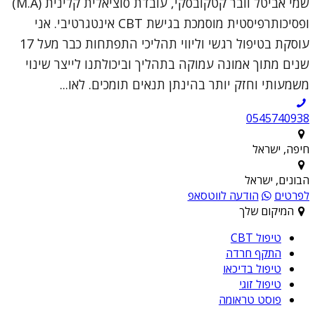
שמי אביטל וובר קטקובסקי, עובדת סוציאלית קלינית (M.A)
ופסיכותרפיסטית מוסמכת בגישת CBT אינטגרטיבי. אני
עוסקת בטיפול רגשי וליווי תהליכי התפתחות כבר מעל 17
שנים מתוך אמונה עמוקה בתהליך וביכולתנו לייצר שינוי
משמעותי וחזק יותר בהינתן תנאים תומכים. לאו...
0545740938
חיפה, ישראל
הבונים, ישראל
לפרטים
הודעה לווטסאפ
המיקום שלך
טיפול CBT
התקף חרדה
טיפול בדיכאו
טיפול זוגי
פוסט טראומה