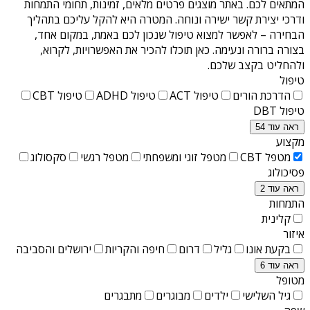
המתאים לכם. באתר מוצגים פרטים מלאים, זמינות, תחומי התמחות
ודרכי יצירת קשר ישירה ונוחה. המטרה היא להקל עליכם בתהליך
הבחירה – לאפשר למצוא טיפול שנכון לכם באמת, במקום אחד,
בצורה ברורה ונעימה. כאן תוכלו להכיר את האפשרויות, לקרוא,
ולהחליט בקצב שלכם.
טיפול
הדרכת הורים
טיפול ACT
טיפול ADHD
טיפול CBT
טיפול DBT
ראה עוד 54
מקצוע
מטפל CBT
מטפל זוגי ומשפחתי
מטפל רגשי
סקסולוג
פסיכולוג
ראה עוד 2
התמחות
קלינית
איזור
בקעת אונו
גליל
דרום
חיפה והקריות
ירושלים והסביבה
ראה עוד 6
מטופל
גיל השלישי
ילדים
מבוגרים
מתבגרים