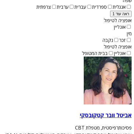
שפה
אנגלית
ספרדית
עברית
ערבית
צרפתית
ראה עוד 1
אופציה לטיפול
אונליין
מין
זכר
נקבה
אופציה לטיפול
אונליין
בבית המטופל
אביטל וובר קטקובסקי
פסיכותרפיסטית, מטפלת CBT