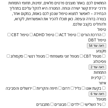
המתאים לכם. באתר מוצגים פרטים מלאים, זמינות, תחומי התמחות
ודרכי יצירת קשר ישירה ונוחה. המטרה היא להקל עליכם בתהליך
הבחירה – לאפשר למצוא טיפול שנכון לכם באמת, במקום אחד,
בצורה ברורה ונעימה. כאן תוכלו להכיר את האפשרויות, לקרוא,
ולהחליט בקצב שלכם.
טיפול
הדרכת הורים
טיפול ACT
טיפול ADHD
טיפול CBT
טיפול DBT
ראה עוד 54
מקצוע
מטפל CBT
מטפל זוגי ומשפחתי
מטפל רגשי
סקסולוג
פסיכולוג
ראה עוד 2
התמחות
קלינית
איזור
בקעת אונו
גליל
דרום
חיפה והקריות
ירושלים והסביבה
ראה עוד 6
מטופל
גיל השלישי
ילדים
מבוגרים
מתבגרים