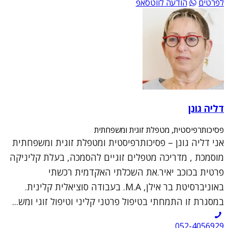
לפרטים
הודעה לווטסאפ
דליה גונן
פסיכותרפיסטית, מטפלת זוגית ומשפחתית
אני דליה גונן – פסיכותרפיסטית ומטפלת זוגית ומשפחתית
מוסמכת , מדריכה מטפלים זוגיים להסמכה, בעלת קליניקה
פרטית בכוכב יאיר.את השכלתי האקדמית רכשתי
באוניברסיטת בר אילן, M.A. בעבודה סוציאלית קלינית.
במסגרת זו התמחתי בטיפול פרטני קליני וטיפול זוגי ומש...
052-4056929