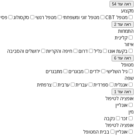
ראה עוד 54
מקצוע
מטפל CBT
מטפל זוגי ומשפחתי
מטפל רגשי
סקסולוג
פסיכ
ראה עוד 2
התמחות
קלינית
איזור
בקעת אונו
גליל
דרום
חיפה והקריות
ירושלים והסביבה
ראה עוד 6
מטופל
גיל השלישי
ילדים
מבוגרים
מתבגרים
שפה
אנגלית
ספרדית
עברית
ערבית
צרפתית
ראה עוד 1
אופציה לטיפול
אונליין
מין
זכר
נקבה
אופציה לטיפול
אונליין
בבית המטופל