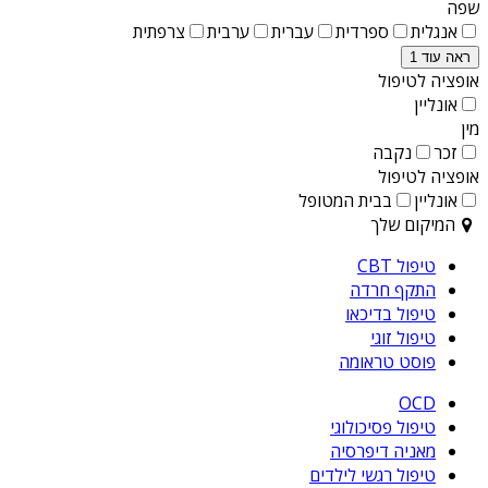
שפה
אנגלית
ספרדית
עברית
ערבית
צרפתית
ראה עוד 1
אופציה לטיפול
אונליין
מין
זכר
נקבה
אופציה לטיפול
אונליין
בבית המטופל
המיקום שלך
טיפול CBT
התקף חרדה
טיפול בדיכאו
טיפול זוגי
פוסט טראומה
OCD
טיפול פסיכולוגי
מאניה דיפרסיה
טיפול רגשי לילדים