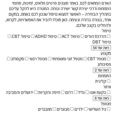
האדם המתאים לכם. באתר מוצגים פרטים מלאים, זמינות, תחומי
התמחות ודרכי יצירת קשר ישירה ונוחה. המטרה היא להקל עליכם
בתהליך הבחירה – לאפשר למצוא טיפול שנכון לכם באמת, במקום
אחד, בצורה ברורה ונעימה. כאן תוכלו להכיר את האפשרויות, לקרוא,
ולהחליט בקצב שלכם.
טיפול
הדרכת הורים
טיפול ACT
טיפול ADHD
טיפול CBT
טיפול DBT
ראה עוד 54
מקצוע
מטפל CBT
מטפל זוגי ומשפחתי
מטפל רגשי
סקסולוג
פסיכולוג
ראה עוד 2
התמחות
קלינית
איזור
בקעת אונו
גליל
דרום
חיפה והקריות
ירושלים והסביבה
ראה עוד 6
מטופל
גיל השלישי
ילדים
מבוגרים
מתבגרים