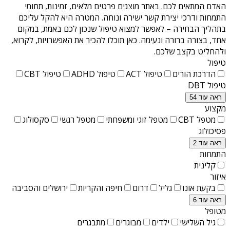
האדם המתאים לכם. באתר מוצגים פרטים מלאים, זמינות, תחומי
התמחות ודרכי יצירת קשר ישירה ונוחה. המטרה היא להקל עליכם
בתהליך הבחירה – לאפשר למצוא טיפול שנכון לכם באמת, במקום
אחד, בצורה ברורה ונעימה. כאן תוכלו להכיר את האפשרויות, לקרוא,
ולהחליט בקצב שלכם.
טיפול
הדרכת הורים
טיפול ACT
טיפול ADHD
טיפול CBT
טיפול DBT
ראה עוד 54
מקצוע
מטפל CBT
מטפל זוגי ומשפחתי
מטפל רגשי
סקסולוג
פסיכולוג
ראה עוד 2
התמחות
קלינית
איזור
בקעת אונו
גליל
דרום
חיפה והקריות
ירושלים והסביבה
ראה עוד 6
מטופל
גיל השלישי
ילדים
מבוגרים
מתבגרים