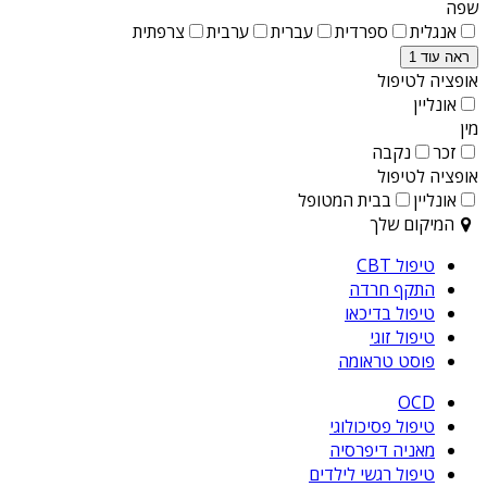
שפה
אנגלית
ספרדית
עברית
ערבית
צרפתית
ראה עוד 1
אופציה לטיפול
אונליין
מין
זכר
נקבה
אופציה לטיפול
אונליין
בבית המטופל
המיקום שלך
טיפול CBT
התקף חרדה
טיפול בדיכאו
טיפול זוגי
פוסט טראומה
OCD
טיפול פסיכולוגי
מאניה דיפרסיה
טיפול רגשי לילדים