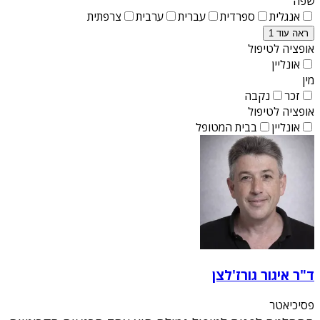
שפה
אנגלית
ספרדית
עברית
ערבית
צרפתית
ראה עוד 1
אופציה לטיפול
אונליין
מין
זכר
נקבה
אופציה לטיפול
אונליין
בבית המטופל
ד"ר איגור גורז'לצן
פסיכיאטר