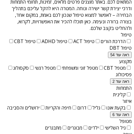
המתאים לכם. באתר מוצגים פרטים מלאים, זמינות, תחומי התמחות
ודרכי יצירת קשר ישירה ונוחה. המטרה היא להקל עליכם בתהליך
הבחירה – לאפשר למצוא טיפול שנכון לכם באמת, במקום אחד,
בצורה ברורה ונעימה. כאן תוכלו להכיר את האפשרויות, לקרוא,
ולהחליט בקצב שלכם.
טיפול
הדרכת הורים
טיפול ACT
טיפול ADHD
טיפול CBT
טיפול DBT
ראה עוד 54
מקצוע
מטפל CBT
מטפל זוגי ומשפחתי
מטפל רגשי
סקסולוג
פסיכולוג
ראה עוד 2
התמחות
קלינית
איזור
בקעת אונו
גליל
דרום
חיפה והקריות
ירושלים והסביבה
ראה עוד 6
מטופל
גיל השלישי
ילדים
מבוגרים
מתבגרים