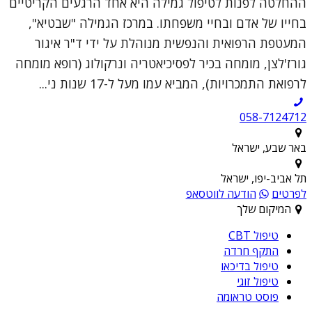
ההחלטה לפנות לטיפול גמילה היא אחד הרגעים הקריטיים
בחייו של אדם ובחיי משפחתו. במרכז הגמילה "שבטיא",
המעטפת הרפואית והנפשית מנוהלת על ידי ד"ר איגור
גורז'לצן, מומחה בכיר לפסיכיאטריה ונרקולוג (רופא מומחה
לרפואת התמכרויות), המביא עמו מעל ל-17 שנות ני...
058-7124712
באר שבע, ישראל
תל אביב-יפו, ישראל
לפרטים
הודעה לווטסאפ
המיקום שלך
טיפול CBT
התקף חרדה
טיפול בדיכאו
טיפול זוגי
פוסט טראומה