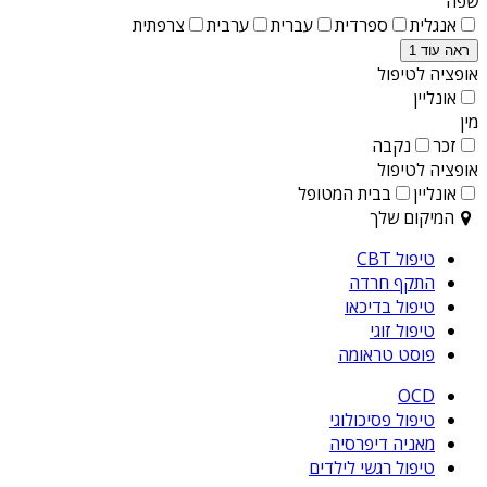
שפה
אנגלית
ספרדית
עברית
ערבית
צרפתית
ראה עוד 1
אופציה לטיפול
אונליין
מין
זכר
נקבה
אופציה לטיפול
אונליין
בבית המטופל
המיקום שלך
טיפול CBT
התקף חרדה
טיפול בדיכאו
טיפול זוגי
פוסט טראומה
OCD
טיפול פסיכולוגי
מאניה דיפרסיה
טיפול רגשי לילדים