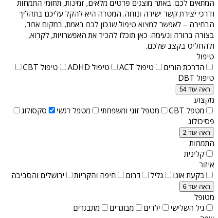
המתאים לכם. באתר מוצגים פרטים מלאים, זמינות, תחומי התמחות
ודרכי יצירת קשר ישירה ונוחה. המטרה היא להקל עליכם בתהליך
הבחירה – לאפשר למצוא טיפול שנכון לכם באמת, במקום אחד,
בצורה ברורה ונעימה. כאן תוכלו להכיר את האפשרויות, לקרוא,
ולהחליט בקצב שלכם.
טיפול
הדרכת הורים
טיפול ACT
טיפול ADHD
טיפול CBT
טיפול DBT
ראה עוד 54
מקצוע
מטפל CBT
מטפל זוגי ומשפחתי
מטפל רגשי
סקסולוג
פסיכולוג
ראה עוד 2
התמחות
קלינית
איזור
בקעת אונו
גליל
דרום
חיפה והקריות
ירושלים והסביבה
ראה עוד 6
מטופל
גיל השלישי
ילדים
מבוגרים
מתבגרים