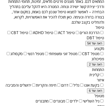
המתאים לכם. באתר מוצגים פרטים מלאים, זמינות, תחומי התמחות
ודרכי יצירת קשר ישירה ונוחה. המטרה היא להקל עליכם בתהליך
הבחירה – לאפשר למצוא טיפול שנכון לכם באמת, במקום אחד,
בצורה ברורה ונעימה. כאן תוכלו להכיר את האפשרויות, לקרוא,
ולהחליט בקצב שלכם.
טיפול
הדרכת הורים
טיפול ACT
טיפול ADHD
טיפול CBT
טיפול DBT
ראה עוד 54
מקצוע
מטפל CBT
מטפל זוגי ומשפחתי
מטפל רגשי
סקסולוג
פסיכולוג
ראה עוד 2
התמחות
קלינית
איזור
בקעת אונו
גליל
דרום
חיפה והקריות
ירושלים והסביבה
ראה עוד 6
מטופל
גיל השלישי
ילדים
מבוגרים
מתבגרים