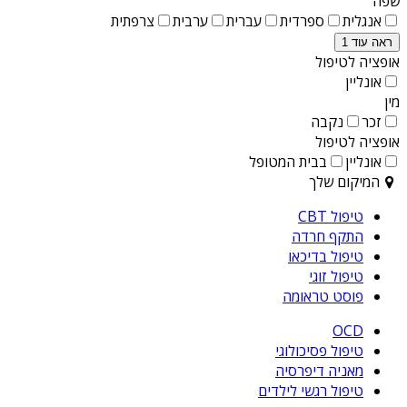
שפה
אנגלית
ספרדית
עברית
ערבית
צרפתית
ראה עוד 1
אופציה לטיפול
אונליין
מין
זכר
נקבה
אופציה לטיפול
אונליין
בבית המטופל
המיקום שלך
טיפול CBT
התקף חרדה
טיפול בדיכאו
טיפול זוגי
פוסט טראומה
OCD
טיפול פסיכולוגי
מאניה דיפרסיה
טיפול רגשי לילדים