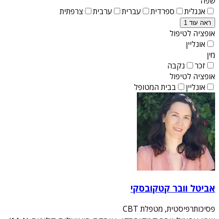
שפה
אנגלית
ספרדית
עברית
ערבית
צרפתית
ראה עוד 1
אופציה לטיפול
אונליין
מין
זכר
נקבה
אופציה לטיפול
אונליין
בבית המטופל
אביטל וובר קטקובסקי
פסיכותרפיסטית, מטפלת CBT