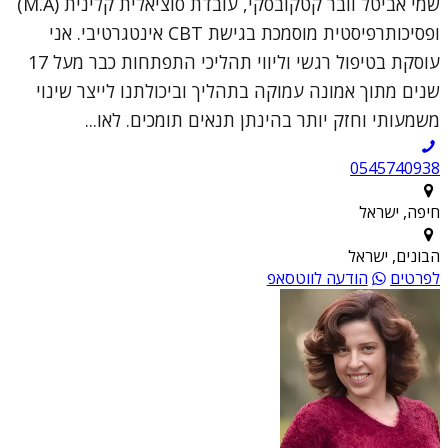
שמי אביטל וובר קטקובסקי, עובדת סוציאלית קלינית (M.A)
ופסיכותרפיסטית מוסמכת בגישת CBT אינטגרטיבי. אני
עוסקת בטיפול רגשי וליווי תהליכי התפתחות כבר מעל 17
שנים מתוך אמונה עמוקה בתהליך וביכולתנו לייצר שינוי
משמעותי וחזק יותר בהינתן תנאים תומכים. לאו...
0545740938
חיפה, ישראל
הבונים, ישראל
לפרטים
הודעה לווטסאפ