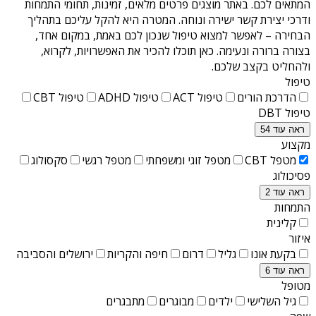
המתאים לכם. באתר מוצגים פרטים מלאים, זמינות, תחומי התמחות
ודרכי יצירת קשר ישירה ונוחה. המטרה היא להקל עליכם בתהליך
הבחירה – לאפשר למצוא טיפול שנכון לכם באמת, במקום אחד,
בצורה ברורה ונעימה. כאן תוכלו להכיר את האפשרויות, לקרוא,
ולהחליט בקצב שלכם.
טיפול
הדרכת הורים
טיפול ACT
טיפול ADHD
טיפול CBT
טיפול DBT
ראה עוד 54
מקצוע
מטפל CBT
מטפל זוגי ומשפחתי
מטפל רגשי
סקסולוג
פסיכולוג
ראה עוד 2
התמחות
קלינית
איזור
בקעת אונו
גליל
דרום
חיפה והקריות
ירושלים והסביבה
ראה עוד 6
מטופל
גיל השלישי
ילדים
מבוגרים
מתבגרים