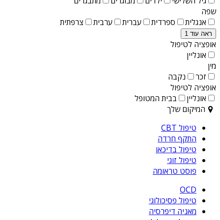
גיל השלישי
ילדים
מבוגרים
מתבגרים
שפה
אנגלית
ספרדית
עברית
ערבית
צרפתית
ראה עוד 1
אופציה לטיפול
אונליין
מין
זכר
נקבה
אופציה לטיפול
אונליין
בבית המטופל
המיקום שלך
טיפול CBT
התקף חרדה
טיפול בדיכאו
טיפול זוגי
פוסט טראומה
OCD
טיפול פסיכולוגי
מאניה דיפרסיה