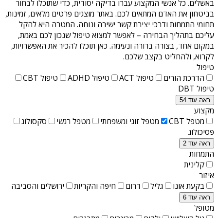
באשלים
. כל אנשי המקצוע עברו בדיקה יסודית, כדי שתוכלו לבחור
בביטחון את האדם המתאים לכם. באתר מוצגים פרטים מלאים, זמינות,
תחומי התמחות ודרכי יצירת קשר ישירה ונוחה. המטרה היא להקל
עליכם בתהליך הבחירה – לאפשר למצוא טיפול שנכון לכם באמת,
במקום אחד, בצורה ברורה ונעימה. כאן תוכלו להכיר את האפשרויות,
לקרוא, ולהחליט בקצב שלכם.
טיפול
הדרכת הורים
טיפול ACT
טיפול ADHD
טיפול CBT
טיפול DBT
ראה עוד 54
מקצוע
מטפל CBT
מטפל זוגי ומשפחתי
מטפל רגשי
סקסולוג
פסיכולוג
ראה עוד 2
התמחות
קלינית
איזור
בקעת אונו
גליל
דרום
חיפה והקריות
ירושלים והסביבה
ראה עוד 6
מטופל