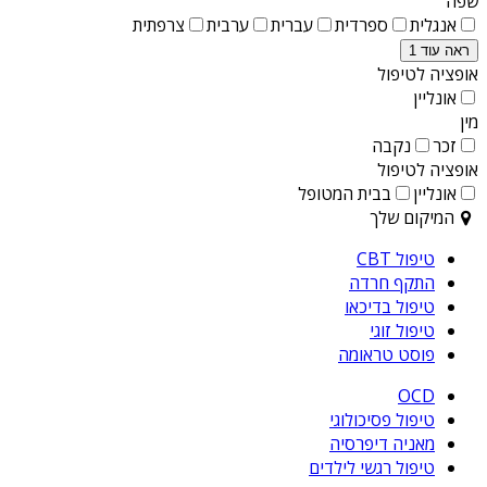
שפה
אנגלית
ספרדית
עברית
ערבית
צרפתית
ראה עוד 1
אופציה לטיפול
אונליין
מין
זכר
נקבה
אופציה לטיפול
אונליין
בבית המטופל
המיקום שלך
טיפול CBT
התקף חרדה
טיפול בדיכאו
טיפול זוגי
פוסט טראומה
OCD
טיפול פסיכולוגי
מאניה דיפרסיה
טיפול רגשי לילדים