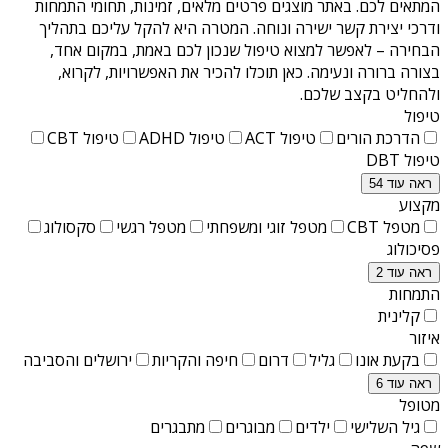
המתאים לכם. באתר מוצגים פרטים מלאים, זמינות, תחומי התמחות
ודרכי יצירת קשר ישירה ונוחה. המטרה היא להקל עליכם בתהליך
הבחירה – לאפשר למצוא טיפול שנכון לכם באמת, במקום אחד,
בצורה ברורה ונעימה. כאן תוכלו להכיר את האפשרויות, לקרוא,
ולהחליט בקצב שלכם.
טיפול
הדרכת הורים
טיפול ACT
טיפול ADHD
טיפול CBT
טיפול DBT
ראה עוד 54
מקצוע
מטפל CBT
מטפל זוגי ומשפחתי
מטפל רגשי
סקסולוג
פסיכולוג
ראה עוד 2
התמחות
קלינית
איזור
בקעת אונו
גליל
דרום
חיפה והקריות
ירושלים והסביבה
ראה עוד 6
מטופל
גיל השלישי
ילדים
מבוגרים
מתבגרים