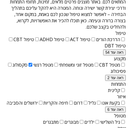
המתאים לכם. באתר מוצגים פרטים מלאים, זמינות, תחומי התמחות
ודרכי יצירת קשר ישירה ונוחה. המטרה היא להקל עליכם בתהליך
הבחירה – לאפשר למצוא טיפול שנכון לכם באמת, במקום אחד,
בצורה ברורה ונעימה. כאן תוכלו להכיר את האפשרויות, לקרוא,
ולהחליט בקצב שלכם.
טיפול
הדרכת הורים
טיפול ACT
טיפול ADHD
טיפול CBT
טיפול DBT
ראה עוד 54
מקצוע
מטפל CBT
מטפל זוגי ומשפחתי
מטפל רגשי
סקסולוג
פסיכולוג
ראה עוד 2
התמחות
קלינית
איזור
בקעת אונו
גליל
דרום
חיפה והקריות
ירושלים והסביבה
ראה עוד 6
מטופל
גיל השלישי
ילדים
מבוגרים
מתבגרים