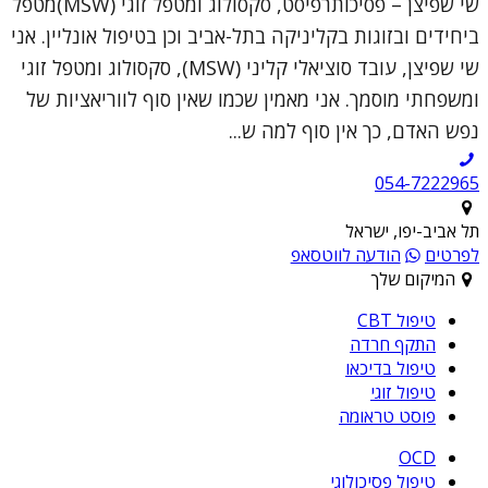
שי שפיצן – פסיכותרפיסט, סקסולוג ומטפל זוגי (MSW)מטפל
ביחידים ובזוגות בקליניקה בתל-אביב וכן בטיפול אונליין. אני
שי שפיצן, עובד סוציאלי קליני (MSW), סקסולוג ומטפל זוגי
ומשפחתי מוסמך. אני מאמין שכמו שאין סוף לווריאציות של
נפש האדם, כך אין סוף למה ש...
054-7222965
תל אביב-יפו, ישראל
לפרטים
הודעה לווטסאפ
המיקום שלך
טיפול CBT
התקף חרדה
טיפול בדיכאו
טיפול זוגי
פוסט טראומה
OCD
טיפול פסיכולוגי