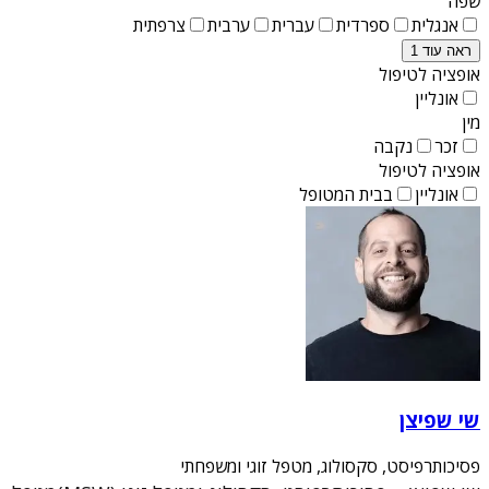
שפה
אנגלית
ספרדית
עברית
ערבית
צרפתית
ראה עוד 1
אופציה לטיפול
אונליין
מין
זכר
נקבה
אופציה לטיפול
אונליין
בבית המטופל
שי שפיצן
פסיכותרפיסט, סקסולוג, מטפל זוגי ומשפחתי