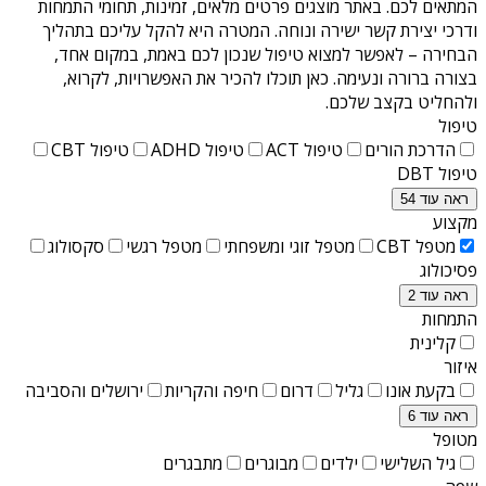
המתאים לכם. באתר מוצגים פרטים מלאים, זמינות, תחומי התמחות
ודרכי יצירת קשר ישירה ונוחה. המטרה היא להקל עליכם בתהליך
הבחירה – לאפשר למצוא טיפול שנכון לכם באמת, במקום אחד,
בצורה ברורה ונעימה. כאן תוכלו להכיר את האפשרויות, לקרוא,
ולהחליט בקצב שלכם.
טיפול
הדרכת הורים
טיפול ACT
טיפול ADHD
טיפול CBT
טיפול DBT
ראה עוד 54
מקצוע
מטפל CBT
מטפל זוגי ומשפחתי
מטפל רגשי
סקסולוג
פסיכולוג
ראה עוד 2
התמחות
קלינית
איזור
בקעת אונו
גליל
דרום
חיפה והקריות
ירושלים והסביבה
ראה עוד 6
מטופל
גיל השלישי
ילדים
מבוגרים
מתבגרים