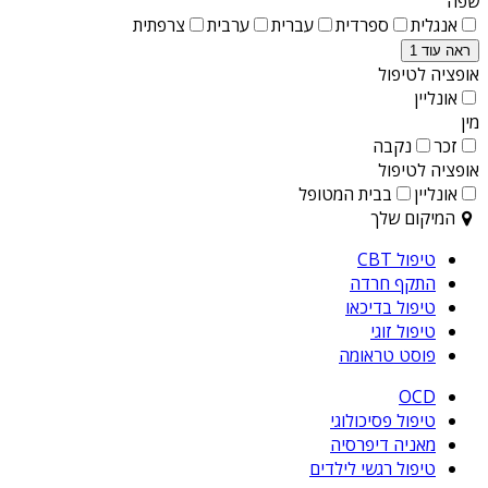
שפה
אנגלית
ספרדית
עברית
ערבית
צרפתית
ראה עוד 1
אופציה לטיפול
אונליין
מין
זכר
נקבה
אופציה לטיפול
אונליין
בבית המטופל
המיקום שלך
טיפול CBT
התקף חרדה
טיפול בדיכאו
טיפול זוגי
פוסט טראומה
OCD
טיפול פסיכולוגי
מאניה דיפרסיה
טיפול רגשי לילדים