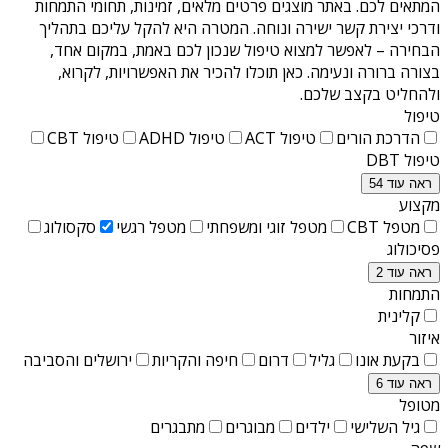
המתאים לכם. באתר מוצגים פרטים מלאים, זמינות, תחומי התמחות
ודרכי יצירת קשר ישירה ונוחה. המטרה היא להקל עליכם בתהליך
הבחירה – לאפשר למצוא טיפול שנכון לכם באמת, במקום אחד,
בצורה ברורה ונעימה. כאן תוכלו להכיר את האפשרויות, לקרוא,
ולהחליט בקצב שלכם.
טיפול
הדרכת הורים
טיפול ACT
טיפול ADHD
טיפול CBT
טיפול DBT
ראה עוד 54
מקצוע
מטפל CBT
מטפל זוגי ומשפחתי
מטפל רגשי
סקסולוג
פסיכולוג
ראה עוד 2
התמחות
קלינית
איזור
בקעת אונו
גליל
דרום
חיפה והקריות
ירושלים והסביבה
ראה עוד 6
מטופל
גיל השלישי
ילדים
מבוגרים
מתבגרים