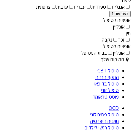
שפה
אנגלית
ספרדית
עברית
ערבית
צרפתית
ראה עוד 1
אופציה לטיפול
אונליין
מין
זכר
נקבה
אופציה לטיפול
אונליין
בבית המטופל
המיקום שלך
טיפול CBT
התקף חרדה
טיפול בדיכאו
טיפול זוגי
פוסט טראומה
OCD
טיפול פסיכולוגי
מאניה דיפרסיה
טיפול רגשי לילדים