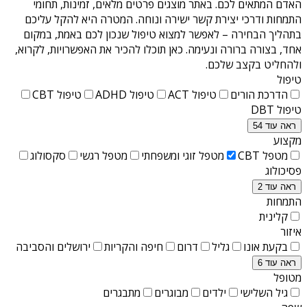
האדם המתאים לכם. באתר מוצגים פרטים מלאים, זמינות, תחומי
התמחות ודרכי יצירת קשר ישירה ונוחה. המטרה היא להקל עליכם
בתהליך הבחירה – לאפשר למצוא טיפול שנכון לכם באמת, במקום
אחד, בצורה ברורה ונעימה. כאן תוכלו להכיר את האפשרויות, לקרוא,
ולהחליט בקצב שלכם.
טיפול
הדרכת הורים
טיפול ACT
טיפול ADHD
טיפול CBT
טיפול DBT
ראה עוד 54
מקצוע
מטפל CBT
מטפל זוגי ומשפחתי
מטפל רגשי
סקסולוג
פסיכולוג
ראה עוד 2
התמחות
קלינית
איזור
בקעת אונו
גליל
דרום
חיפה והקריות
ירושלים והסביבה
ראה עוד 6
מטופל
גיל השלישי
ילדים
מבוגרים
מתבגרים