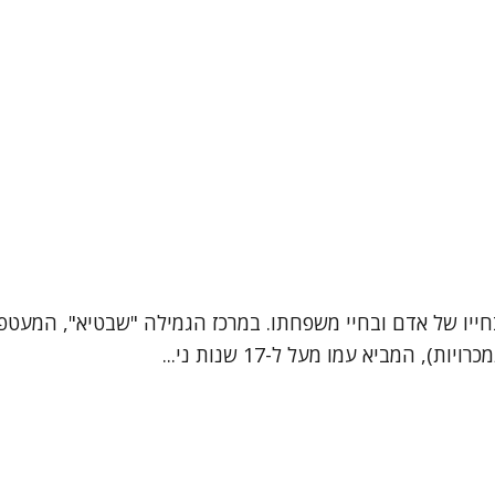
יו של אדם ובחיי משפחתו. במרכז הגמילה "שבטיא", המעטפת ה
המביא עמו מעל ל-17 שנות ני...