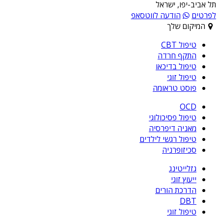
תל אביב-יפו, ישראל
לפרטים
הודעה לווטסאפ
המיקום שלך
טיפול CBT
התקף חרדה
טיפול בדיכאו
טיפול זוגי
פוסט טראומה
OCD
טיפול פסיכולוגי
מאניה דיפרסיה
טיפול רגשי לילדים
סכיזופרניה
גזלייטינג
ייעוץ זוגי
הדרכת הורים
DBT
טיפול זוגי