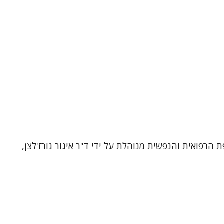
רפואית והנפשית מנוהלת על ידי ד"ר איגור גורז'לצן,