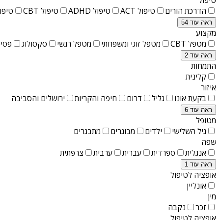
הדרכת הורים
טיפול ACT
טיפול ADHD
טיפול CBT
טיפול T
ראה עוד 54
מקצוע
מטפל CBT
מטפל זוגי ומשפחתי
מטפל רגשי
סקסולוג
פסיכ
ראה עוד 2
התמחות
קלינית
איזור
בקעת אונו
גליל
דרום
חיפה והקריות
ירושלים והסביבה
ראה עוד 6
מטופל
גיל השלישי
ילדים
מבוגרים
מתבגרים
שפה
אנגלית
ספרדית
עברית
ערבית
צרפתית
ראה עוד 1
אופציה לטיפול
אונליין
מין
זכר
נקבה
אופציה לטיפול