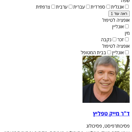
שפה
אנגלית
ספרדית
עברית
ערבית
צרפתית
ראה עוד 1
אופציה לטיפול
אונליין
מין
זכר
נקבה
אופציה לטיפול
אונליין
בבית המטופל
ד"ר מייק טפליץ
פסיכותרפיסט, פסיכולוג