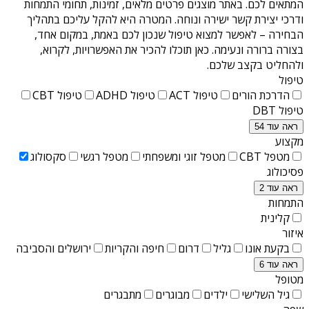
המתאים לכם. באתר מוצגים פרטים מלאים, זמינות, תחומי התמחות
ודרכי יצירת קשר ישירה ונוחה. המטרה היא להקל עליכם בתהליך
הבחירה – לאפשר למצוא טיפול שנכון לכם באמת, במקום אחד,
בצורה ברורה ונעימה. כאן תוכלו להכיר את האפשרויות, לקרוא,
ולהחליט בקצב שלכם.
טיפול
הדרכת הורים
טיפול ACT
טיפול ADHD
טיפול CBT
טיפול DBT
ראה עוד 54
מקצוע
מטפל CBT
מטפל זוגי ומשפחתי
מטפל רגשי
סקסולוג
פסיכולוג
ראה עוד 2
התמחות
קלינית
איזור
בקעת אונו
גליל
דרום
חיפה והקריות
ירושלים והסביבה
ראה עוד 6
מטופל
גיל השלישי
ילדים
מבוגרים
מתבגרים