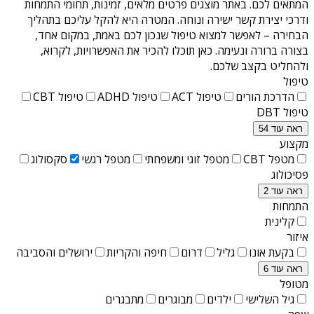
המתאים לכם. באתר מוצגים פרטים מלאים, זמינות, תחומי התמחות
ודרכי יצירת קשר ישירה ונוחה. המטרה היא להקל עליכם בתהליך
הבחירה – לאפשר למצוא טיפול שנכון לכם באמת, במקום אחד,
בצורה ברורה ונעימה. כאן תוכלו להכיר את האפשרויות, לקרוא,
ולהחליט בקצב שלכם.
טיפול
הדרכת הורים
טיפול ACT
טיפול ADHD
טיפול CBT
טיפול DBT
ראה עוד 54
מקצוע
מטפל CBT
מטפל זוגי ומשפחתי
מטפל רגשי
סקסולוג
פסיכולוג
ראה עוד 2
התמחות
קלינית
איזור
בקעת אונו
גליל
דרום
חיפה והקריות
ירושלים והסביבה
ראה עוד 6
מטופל
גיל השלישי
ילדים
מבוגרים
מתבגרים