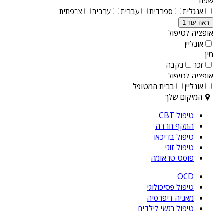
שפה
אנגלית
ספרדית
עברית
ערבית
צרפתית
ראה עוד 1
אופציה לטיפול
אונליין
מין
זכר
נקבה
אופציה לטיפול
אונליין
בבית המטופל
המיקום שלך
טיפול CBT
התקף חרדה
טיפול בדיכאו
טיפול זוגי
פוסט טראומה
OCD
טיפול פסיכולוגי
מאניה דיפרסיה
טיפול רגשי לילדים