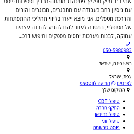
שמי ד"ר מייק טפליץ, פסיכולוג מומחה-מדריך ופסיכותרפיסט,
עם ניסיון רחב בעבודה עם מתבגרים, מבוגרים והורים
והדרכת מטפלים. אני מוצא ייעוד בליווי תהליכי ההתפתחות
של מטופליי, במטרה לעזור להם להגיע להבנה עצמית
עמוקה, לבנות מערכות יחסים מספקים וחיפוש דרכ...
050-5980983
ראש פינה, ישראל
צפת, ישראל
לפרטים
הודעה לווטסאפ
המיקום שלך
טיפול CBT
התקף חרדה
טיפול בדיכאו
טיפול זוגי
פוסט טראומה