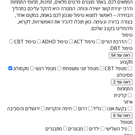
המתאים לכם. באתר מוצגים פרטים מלאים, זמינות, תחומי התמחות
ודרכי יצירת קשר ישירה ונוחה. המטרה היא להקל עליכם בתהליך
הבחירה – לאפשר למצוא טיפול שנכון לכם באמת, במקום אחד,
בצורה ברורה ונעימה. כאן תוכלו להכיר את האפשרויות, לקרוא,
ולהחליט בקצב שלכם.
טיפול
הדרכת הורים
טיפול ACT
טיפול ADHD
טיפול CBT
טיפול DBT
ראה עוד 54
מקצוע
מטפל CBT
מטפל זוגי ומשפחתי
מטפל רגשי
סקסולוג
פסיכולוג
ראה עוד 2
התמחות
קלינית
איזור
בקעת אונו
גליל
דרום
חיפה והקריות
ירושלים והסביבה
ראה עוד 6
מטופל
גיל השלישי
ילדים
מבוגרים
מתבגרים