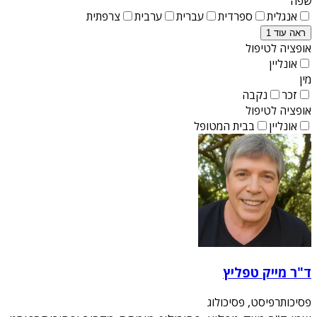
שפה
אנגלית
ספרדית
עברית
ערבית
צרפתית
ראה עוד 1
אופציה לטיפול
אונליין
מין
זכר
נקבה
אופציה לטיפול
אונליין
בבית המטופל
ד"ר מייק טפליץ
פסיכותרפיסט, פסיכולוג