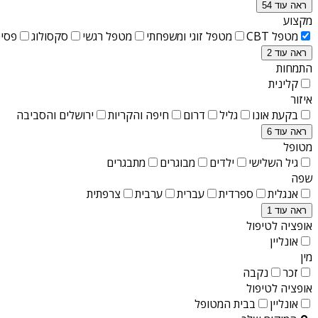
ראה עוד 54
מקצוע
מטפל CBT
מטפל זוגי ומשפחתי
מטפל רגשי
סקסולוג
פסיכ
ראה עוד 2
התמחות
קלינית
איזור
בקעת אונו
גליל
דרום
חיפה והקריות
ירושלים והסביבה
ראה עוד 6
מטופל
גיל השלישי
ילדים
מבוגרים
מתבגרים
שפה
אנגלית
ספרדית
עברית
ערבית
צרפתית
ראה עוד 1
אופציה לטיפול
אונליין
מין
זכר
נקבה
אופציה לטיפול
אונליין
בבית המטופל