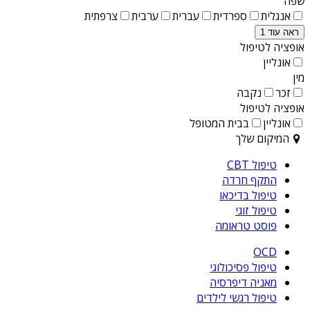
שפה
אנגלית
ספרדית
עברית
ערבית
צרפתית
ראה עוד 1
אופציה לטיפול
אונליין
מין
זכר
נקבה
אופציה לטיפול
אונליין
בבית המטופל
המיקום שלך
טיפול CBT
התקף חרדה
טיפול בדיכאו
טיפול זוגי
פוסט טראומה
OCD
טיפול פסיכולוגי
מאניה דיפרסיה
טיפול רגשי לילדים