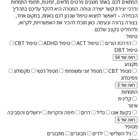
המתאים לכם. באתר מוצגים פרטים מלאים, זמינות, תחומי התמחות
ודרכי יצירת קשר ישירה ונוחה. המטרה היא להקל עליכם בתהליך
הבחירה – לאפשר למצוא טיפול שנכון לכם באמת, במקום אחד,
בצורה ברורה ונעימה. כאן תוכלו להכיר את האפשרויות, לקרוא,
ולהחליט בקצב שלכם.
טיפול
הדרכת הורים
טיפול ACT
טיפול ADHD
טיפול CBT
טיפול DBT
ראה עוד 54
מקצוע
מטפל CBT
מטפל זוגי ומשפחתי
מטפל רגשי
סקסולוג
פסיכולוג
ראה עוד 2
התמחות
קלינית
איזור
בקעת אונו
גליל
דרום
חיפה והקריות
ירושלים והסביבה
ראה עוד 6
מטופל
גיל השלישי
ילדים
מבוגרים
מתבגרים