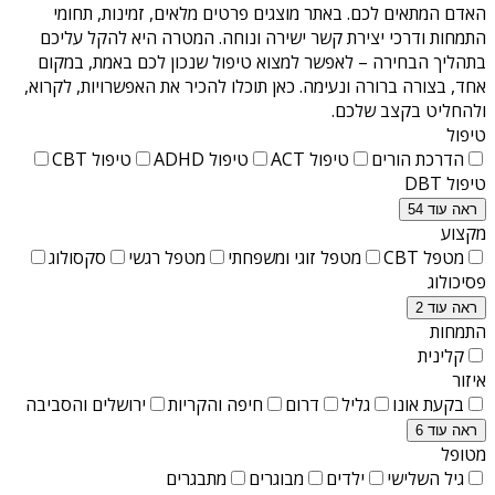
האדם המתאים לכם. באתר מוצגים פרטים מלאים, זמינות, תחומי
התמחות ודרכי יצירת קשר ישירה ונוחה. המטרה היא להקל עליכם
בתהליך הבחירה – לאפשר למצוא טיפול שנכון לכם באמת, במקום
אחד, בצורה ברורה ונעימה. כאן תוכלו להכיר את האפשרויות, לקרוא,
ולהחליט בקצב שלכם.
טיפול
הדרכת הורים
טיפול ACT
טיפול ADHD
טיפול CBT
טיפול DBT
ראה עוד 54
מקצוע
מטפל CBT
מטפל זוגי ומשפחתי
מטפל רגשי
סקסולוג
פסיכולוג
ראה עוד 2
התמחות
קלינית
איזור
בקעת אונו
גליל
דרום
חיפה והקריות
ירושלים והסביבה
ראה עוד 6
מטופל
גיל השלישי
ילדים
מבוגרים
מתבגרים