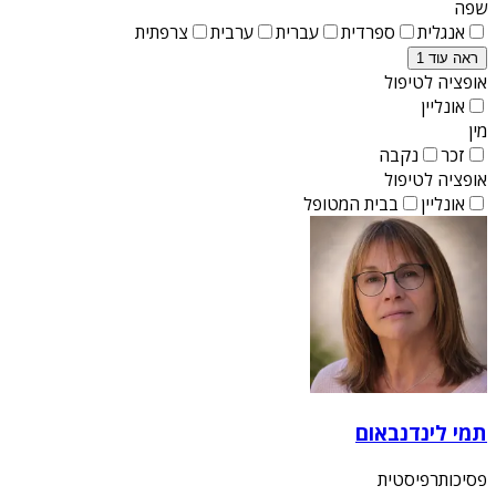
שפה
אנגלית
ספרדית
עברית
ערבית
צרפתית
ראה עוד 1
אופציה לטיפול
אונליין
מין
זכר
נקבה
אופציה לטיפול
אונליין
בבית המטופל
תמי לינדנבאום
פסיכותרפיסטית