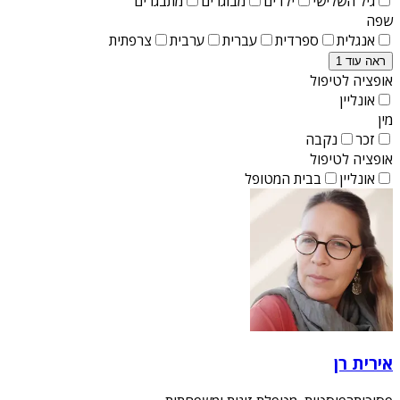
גיל השלישי
ילדים
מבוגרים
מתבגרים
שפה
אנגלית
ספרדית
עברית
ערבית
צרפתית
ראה עוד 1
אופציה לטיפול
אונליין
מין
זכר
נקבה
אופציה לטיפול
אונליין
בבית המטופל
אירית רן