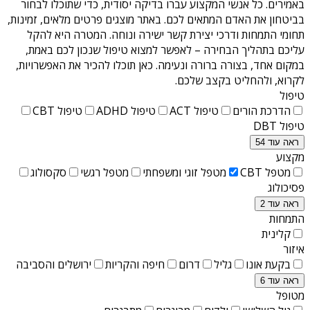
באמירים
. כל אנשי המקצוע עברו בדיקה יסודית, כדי שתוכלו לבחור
בביטחון את האדם המתאים לכם. באתר מוצגים פרטים מלאים, זמינות,
תחומי התמחות ודרכי יצירת קשר ישירה ונוחה. המטרה היא להקל
עליכם בתהליך הבחירה – לאפשר למצוא טיפול שנכון לכם באמת,
במקום אחד, בצורה ברורה ונעימה. כאן תוכלו להכיר את האפשרויות,
לקרוא, ולהחליט בקצב שלכם.
טיפול
הדרכת הורים
טיפול ACT
טיפול ADHD
טיפול CBT
טיפול DBT
ראה עוד 54
מקצוע
מטפל CBT
מטפל זוגי ומשפחתי
מטפל רגשי
סקסולוג
פסיכולוג
ראה עוד 2
התמחות
קלינית
איזור
בקעת אונו
גליל
דרום
חיפה והקריות
ירושלים והסביבה
ראה עוד 6
מטופל