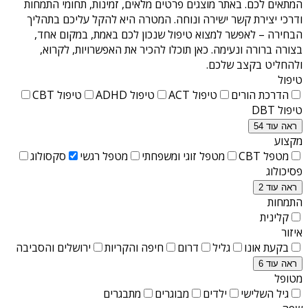
המתאים לכם. באתר מוצגים פרטים מלאים, זמינות, תחומי התמחות
ודרכי יצירת קשר ישירה ונוחה. המטרה היא להקל עליכם בתהליך
הבחירה – לאפשר למצוא טיפול שנכון לכם באמת, במקום אחד,
בצורה ברורה ונעימה. כאן תוכלו להכיר את האפשרויות, לקרוא,
ולהחליט בקצב שלכם.
טיפול
הדרכת הורים
טיפול ACT
טיפול ADHD
טיפול CBT
טיפול DBT
ראה עוד 54
מקצוע
מטפל CBT
מטפל זוגי ומשפחתי
מטפל רגשי
סקסולוג
פסיכולוג
ראה עוד 2
התמחות
קלינית
איזור
בקעת אונו
גליל
דרום
חיפה והקריות
ירושלים והסביבה
ראה עוד 6
מטופל
גיל השלישי
ילדים
מבוגרים
מתבגרים