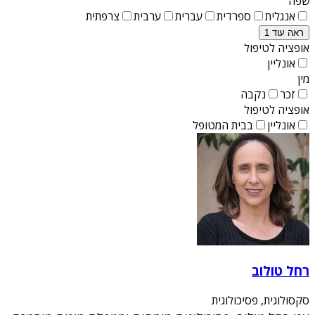
שפה
אנגלית
ספרדית
עברית
ערבית
צרפתית
ראה עוד 1
אופציה לטיפול
אונליין
מין
זכר
נקבה
אופציה לטיפול
אונליין
בבית המטופל
רחל טולוב
סקסולוגית, פסיכולוגית