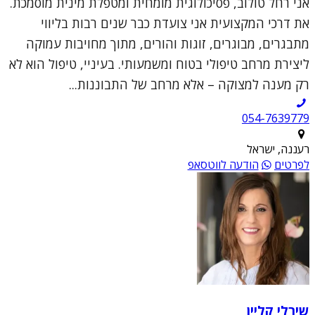
אני רחל טולוב, פסיכולוגית מומחית ומטפלת מינית מוסמכת.
את דרכי המקצועית אני צועדת כבר שנים רבות בליווי
מתבגרים, מבוגרים, זוגות והורים, מתוך מחויבות עמוקה
ליצירת מרחב טיפולי בטוח ומשמעותי. בעיניי, טיפול הוא לא
רק מענה למצוקה – אלא מרחב של התבוננות...
054-7639779
רעננה, ישראל
לפרטים
הודעה לווטסאפ
שירלי קליין