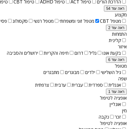
הדרכת הורים
טיפול ACT
טיפול ADHD
טיפול CBT
טיפול T
ראה עוד 54
מקצוע
מטפל CBT
מטפל זוגי ומשפחתי
מטפל רגשי
סקסולוג
פסיכ
ראה עוד 2
התמחות
קלינית
איזור
בקעת אונו
גליל
דרום
חיפה והקריות
ירושלים והסביבה
ראה עוד 6
מטופל
גיל השלישי
ילדים
מבוגרים
מתבגרים
שפה
אנגלית
ספרדית
עברית
ערבית
צרפתית
ראה עוד 1
אופציה לטיפול
אונליין
מין
זכר
נקבה
אופציה לטיפול