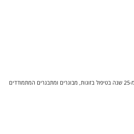
שמי אירית רן, פסיכותרפיסטית, מטפלת בתנועה ומטפלת זוגית ומשפחתית מוסמכת. אני מביאה עמי ניסיון עשיר של למעלה מ-25 שנה בטיפול בזוגות, מבוגרים ומתבגרים המתמודדים