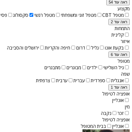
ראה עוד 54
מקצוע
מטפל CBT
מטפל זוגי ומשפחתי
מטפל רגשי
סקסולוג
פסיכ
ראה עוד 2
התמחות
קלינית
איזור
בקעת אונו
גליל
דרום
חיפה והקריות
ירושלים והסביבה
ראה עוד 6
מטופל
גיל השלישי
ילדים
מבוגרים
מתבגרים
שפה
אנגלית
ספרדית
עברית
ערבית
צרפתית
ראה עוד 1
אופציה לטיפול
אונליין
מין
זכר
נקבה
אופציה לטיפול
אונליין
בבית המטופל