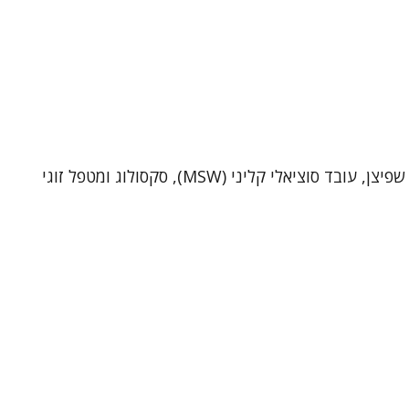
שי שפיצן – פסיכותרפיסט, סקסולוג ומטפל זוגי (MSW)מטפל ביחידים ובזוגות בקליניקה בתל-אביב וכן בטיפול אונליין. אני שי שפיצן, עובד סוציאלי קליני (MSW), סקסולוג ומטפל זוגי