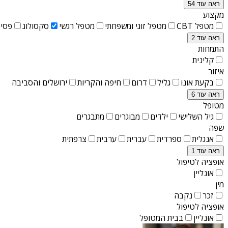
ראה עוד 54
מקצוע
מטפל CBT
מטפל זוגי ומשפחתי
מטפל רגשי
סקסולוג
פסיכ
ראה עוד 2
התמחות
קלינית
איזור
בקעת אונו
גליל
דרום
חיפה והקריות
ירושלים והסביבה
ראה עוד 6
מטופל
גיל השלישי
ילדים
מבוגרים
מתבגרים
שפה
אנגלית
ספרדית
עברית
ערבית
צרפתית
ראה עוד 1
אופציה לטיפול
אונליין
מין
זכר
נקבה
אופציה לטיפול
אונליין
בבית המטופל