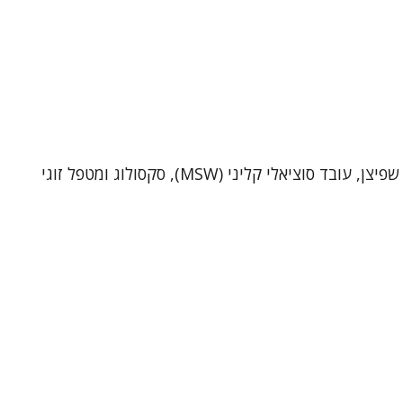
שי שפיצן – פסיכותרפיסט, סקסולוג ומטפל זוגי (MSW)מטפל ביחידים ובזוגות בקליניקה בתל-אביב וכן בטיפול אונליין. אני שי שפיצן, עובד סוציאלי קליני (MSW), סקסולוג ומטפל זוגי