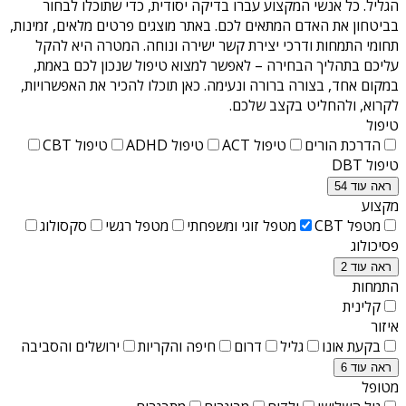
הגליל
. כל אנשי המקצוע עברו בדיקה יסודית, כדי שתוכלו לבחור
בביטחון את האדם המתאים לכם. באתר מוצגים פרטים מלאים, זמינות,
תחומי התמחות ודרכי יצירת קשר ישירה ונוחה. המטרה היא להקל
עליכם בתהליך הבחירה – לאפשר למצוא טיפול שנכון לכם באמת,
במקום אחד, בצורה ברורה ונעימה. כאן תוכלו להכיר את האפשרויות,
לקרוא, ולהחליט בקצב שלכם.
טיפול
הדרכת הורים
טיפול ACT
טיפול ADHD
טיפול CBT
טיפול DBT
ראה עוד 54
מקצוע
מטפל CBT
מטפל זוגי ומשפחתי
מטפל רגשי
סקסולוג
פסיכולוג
ראה עוד 2
התמחות
קלינית
איזור
בקעת אונו
גליל
דרום
חיפה והקריות
ירושלים והסביבה
ראה עוד 6
מטופל