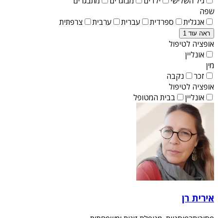
גיל השלישי
ילדים
מבוגרים
מתבגרים
שפה
אנגלית
ספרדית
עברית
ערבית
צרפתית
ראה עוד 1
אופציה לטיפול
אונליין
מין
זכר
נקבה
אופציה לטיפול
אונליין
בבית המטופל
אירית רן