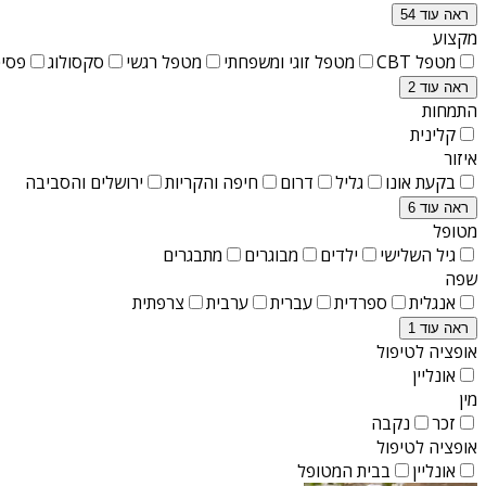
ראה עוד 54
מקצוע
מטפל CBT
מטפל זוגי ומשפחתי
מטפל רגשי
סקסולוג
פסיכ
ראה עוד 2
התמחות
קלינית
איזור
בקעת אונו
גליל
דרום
חיפה והקריות
ירושלים והסביבה
ראה עוד 6
מטופל
גיל השלישי
ילדים
מבוגרים
מתבגרים
שפה
אנגלית
ספרדית
עברית
ערבית
צרפתית
ראה עוד 1
אופציה לטיפול
אונליין
מין
זכר
נקבה
אופציה לטיפול
אונליין
בבית המטופל