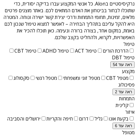
נרקיסיסטיים בAlon
. כל אנשי המקצוע עברו בדיקה יסודית, כדי
שתוכלו לבחור בביטחון את האדם המתאים לכם. באתר מוצגים פרטים
מלאים, זמינות, תחומי התמחות ודרכי יצירת קשר ישירה ונוחה. המטרה
היא להקל עליכם בתהליך הבחירה – לאפשר למצוא טיפול שנכון לכם
באמת, במקום אחד, בצורה ברורה ונעימה. כאן תוכלו להכיר את
האפשרויות, לקרוא, ולהחליט בקצב שלכם.
טיפול
הדרכת הורים
טיפול ACT
טיפול ADHD
טיפול CBT
טיפול DBT
ראה עוד 54
מקצוע
מטפל CBT
מטפל זוגי ומשפחתי
מטפל רגשי
סקסולוג
פסיכולוג
ראה עוד 2
התמחות
קלינית
איזור
בקעת אונו
גליל
דרום
חיפה והקריות
ירושלים והסביבה
ראה עוד 6
מטופל