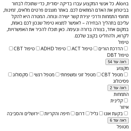
בAlon
. כל אנשי המקצוע עברו בדיקה יסודית, כדי שתוכלו לבחור
בביטחון את האדם המתאים לכם. באתר מוצגים פרטים מלאים, זמינות,
תחומי התמחות ודרכי יצירת קשר ישירה ונוחה. המטרה היא להקל
עליכם בתהליך הבחירה – לאפשר למצוא טיפול שנכון לכם באמת,
במקום אחד, בצורה ברורה ונעימה. כאן תוכלו להכיר את האפשרויות,
לקרוא, ולהחליט בקצב שלכם.
טיפול
הדרכת הורים
טיפול ACT
טיפול ADHD
טיפול CBT
טיפול DBT
ראה עוד 54
מקצוע
מטפל CBT
מטפל זוגי ומשפחתי
מטפל רגשי
סקסולוג
פסיכולוג
ראה עוד 2
התמחות
קלינית
איזור
בקעת אונו
גליל
דרום
חיפה והקריות
ירושלים והסביבה
ראה עוד 6
מטופל