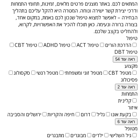
המתאים לכם. באתר מוצגים פרטים מלאים, זמינות, תחומי התמחות
ודרכי יצירת קשר ישירה ונוחה. המטרה היא להקל עליכם בתהליך
הבחירה – לאפשר למצוא טיפול שנכון לכם באמת, במקום אחד,
בצורה ברורה ונעימה. כאן תוכלו להכיר את האפשרויות, לקרוא,
ולהחליט בקצב שלכם.
טיפול
הדרכת הורים
טיפול ACT
טיפול ADHD
טיפול CBT
טיפול DBT
ראה עוד 54
מקצוע
מטפל CBT
מטפל זוגי ומשפחתי
מטפל רגשי
סקסולוג
פסיכולוג
ראה עוד 2
התמחות
קלינית
איזור
בקעת אונו
גליל
דרום
חיפה והקריות
ירושלים והסביבה
ראה עוד 6
מטופל
גיל השלישי
ילדים
מבוגרים
מתבגרים