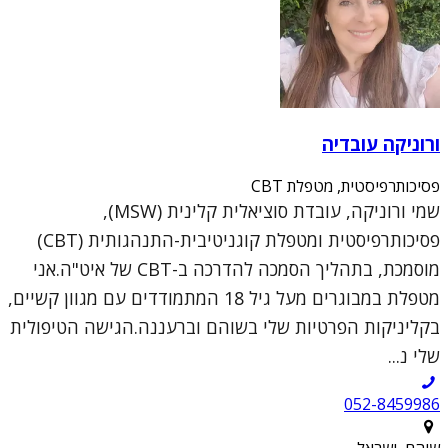
ורוניקה עובדיה
פסיכותרפיסטית, מטפלת CBT
שמי ורוניקה, עובדת סוציאלית קלינית (MSW),
פסיכותרפיסטית ומטפלת קוגניטיבית-התנהגותית (CBT)
מוסמכת, בתהליך הסמכה להדרכה ב-CBT של איט"ה.אני
מטפלת במבוגרים מעל גיל 18 המתמודדים עם מגוון קשיים,
בקליניקות הפרטיות שלי בשוהם וברעננה.הגישה הטיפולית
שלי נ...
052-8459986
שוהם, ישראל