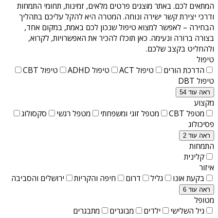
המתאים לכם. באתר מוצגים פרטים מלאים, זמינות, תחומי התמחות
ודרכי יצירת קשר ישירה ונוחה. המטרה היא להקל עליכם בתהליך
הבחירה – לאפשר למצוא טיפול שנכון לכם באמת, במקום אחד,
בצורה ברורה ונעימה. כאן תוכלו להכיר את האפשרויות, לקרוא,
ולהחליט בקצב שלכם.
טיפול
הדרכת הורים
טיפול ACT
טיפול ADHD
טיפול CBT
טיפול DBT
ראה עוד 54
מקצוע
מטפל CBT
מטפל זוגי ומשפחתי
מטפל רגשי
סקסולוג
פסיכולוג
ראה עוד 2
התמחות
קלינית
איזור
בקעת אונו
גליל
דרום
חיפה והקריות
ירושלים והסביבה
ראה עוד 6
מטופל
גיל השלישי
ילדים
מבוגרים
מתבגרים