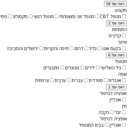
ראה עוד 54
מקצוע
מטפל CBT
מטפל זוגי ומשפחתי
מטפל רגשי
סקסולוג
פסיכ
ראה עוד 2
התמחות
קלינית
איזור
בקעת אונו
גליל
דרום
חיפה והקריות
ירושלים והסביבה
ראה עוד 6
מטופל
גיל השלישי
ילדים
מבוגרים
מתבגרים
שפה
אנגלית
ספרדית
עברית
ערבית
צרפתית
ראה עוד 1
אופציה לטיפול
אונליין
מין
זכר
נקבה
אופציה לטיפול
אונליין
בבית המטופל