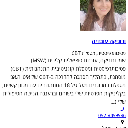
ורוניקה עובדיה
פסיכותרפיסטית, מטפלת CBT
שמי ורוניקה, עובדת סוציאלית קלינית (MSW),
פסיכותרפיסטית ומטפלת קוגניטיבית-התנהגותית (CBT)
מוסמכת, בתהליך הסמכה להדרכה ב-CBT של איט"ה.אני
מטפלת במבוגרים מעל גיל 18 המתמודדים עם מגוון קשיים,
בקליניקות הפרטיות שלי בשוהם וברעננה.הגישה הטיפולית
שלי נ...
052-8459986
שוהם, ישראל