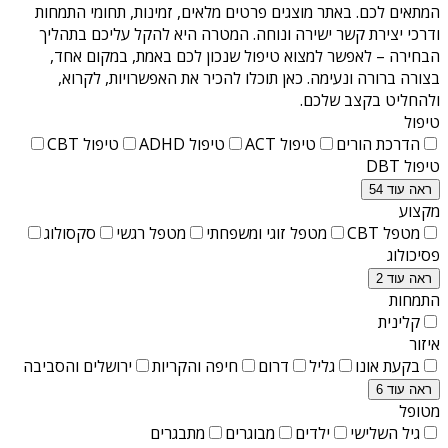
המתאים לכם. באתר מוצגים פרטים מלאים, זמינות, תחומי התמחות
ודרכי יצירת קשר ישירה ונוחה. המטרה היא להקל עליכם בתהליך
הבחירה – לאפשר למצוא טיפול שנכון לכם באמת, במקום אחד,
בצורה ברורה ונעימה. כאן תוכלו להכיר את האפשרויות, לקרוא,
ולהחליט בקצב שלכם.
טיפול
הדרכת הורים
טיפול ACT
טיפול ADHD
טיפול CBT
טיפול DBT
ראה עוד 54
מקצוע
מטפל CBT
מטפל זוגי ומשפחתי
מטפל רגשי
סקסולוג
פסיכולוג
ראה עוד 2
התמחות
קלינית
איזור
בקעת אונו
גליל
דרום
חיפה והקריות
ירושלים והסביבה
ראה עוד 6
מטופל
גיל השלישי
ילדים
מבוגרים
מתבגרים