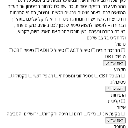
המקצוע עברו בדיקה יסודית, כדי שתוכלו לבחור בביטחון את האדם
המתאים לכם. באתר מוצגים פרטים מלאים, זמינות, תחומי התמחות
ודרכי יצירת קשר ישירה ונוחה. המטרה היא להקל עליכם בתהליך
הבחירה – לאפשר למצוא טיפול שנכון לכם באמת, במקום אחד,
בצורה ברורה ונעימה. כאן תוכלו להכיר את האפשרויות, לקרוא,
ולהחליט בקצב שלכם.
טיפול
הדרכת הורים
טיפול ACT
טיפול ADHD
טיפול CBT
טיפול DBT
ראה עוד 54
מקצוע
מטפל CBT
מטפל זוגי ומשפחתי
מטפל רגשי
סקסולוג
פסיכולוג
ראה עוד 2
התמחות
קלינית
איזור
בקעת אונו
גליל
דרום
חיפה והקריות
ירושלים והסביבה
ראה עוד 6
מטופל