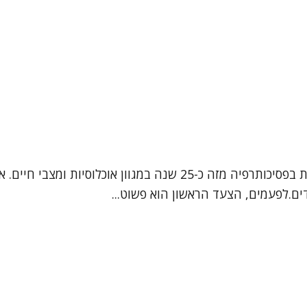
נעים להכיר שמי אפרת, אני עובדת סוציאלית קלינית, המטפלת בפסיכותרפיה
ם.לפעמים, הצעד הראשון הוא פשוט...