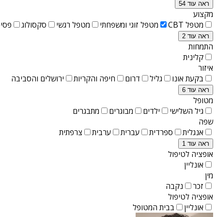
ראה עוד 54
מקצוע
מטפל CBT
מטפל זוגי ומשפחתי
מטפל רגשי
סקסולוג
פסיכ
ראה עוד 2
התמחות
קלינית
איזור
בקעת אונו
גליל
דרום
חיפה והקריות
ירושלים והסביבה
ראה עוד 6
מטופל
גיל השלישי
ילדים
מבוגרים
מתבגרים
שפה
אנגלית
ספרדית
עברית
ערבית
צרפתית
ראה עוד 1
אופציה לטיפול
אונליין
מין
זכר
נקבה
אופציה לטיפול
אונליין
בבית המטופל